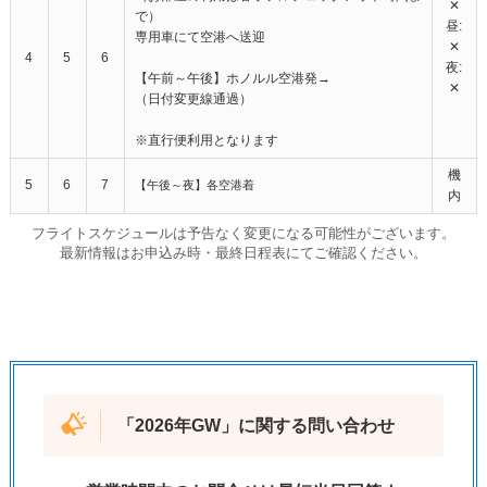
✕
で）
昼:
専用車にて空港へ送迎
✕
4
5
6
夜:
【午前～午後】ホノルル空港発→
✕
（日付変更線通過）
※直行便利用となります
機
5
6
7
【午後～夜】各空港着
内
フライトスケジュールは予告なく変更になる可能性がございます。
最新情報はお申込み時・最終日程表にてご確認ください。
「
2026年GW
」に関する問い合わせ