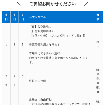
＼ ご要望お聞かせください ／
5
6
7
食
スケジュール
日
日
日
事
【夜】各空港発→
（日付変更線通過）
【午前～午後】ホノルル空港（オアフ島）着
機
1
1
1
※直行便利用となります
内
専用車にてホテルへ直行♪
お客様だけで快適に直接ホテルへ移動いたしま
す。
朝:
✕
2
2
２
昼:
～
～
～
終日自由行動
✕
3
４
5
夜:
✕
出発まで自由行動
朝:
（お部屋の利用は各ホテルチェックアウト時間ま