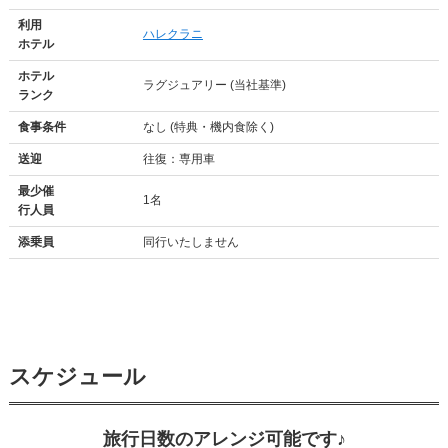
利用
ハレクラニ
ホテル
ホテル
ラグジュアリー (当社基準)
ランク
食事条件
なし (特典・機内食除く)
送迎
往復：専用車
最少催
1名
行人員
添乗員
同行いたしません
スケジュール
旅行日数のアレンジ可能です♪