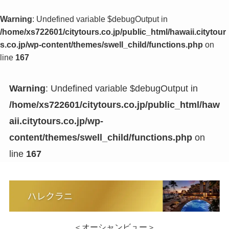
Warning
: Undefined variable $debugOutput in
/home/xs722601/citytours.co.jp/public_html/hawaii.citytour
s.co.jp/wp-content/themes/swell_child/functions.php
on
line
167
Warning
: Undefined variable $debugOutput in
/home/xs722601/citytours.co.jp/public_html/haw
aii.citytours.co.jp/wp-
content/themes/swell_child/functions.php
on
line
167
＜オーシャンビュー＞