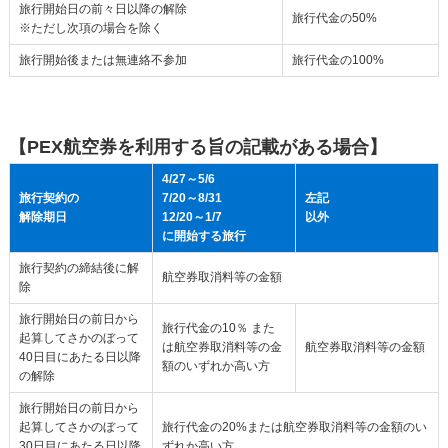
旅行開始日の前々日以降の解除
旅行代金の50%
※ただし次項の場合を除く
旅行開始後または無連絡不参加
旅行代金の100%
【PEX航空券を利用する旨の記載がある場合】
4/27～5/6
旅行契約の
7/20～8/31
左記
解除期日
12/20～1/7
以外
に開始する旅行
旅行契約の締結後に解
航空券取消料等の金額
除
旅行開始日の前日から
旅行代金の10％ また
起算してさかのぼって
は航空券取消料等の金
航空券取消料等の金額
40日目にあたる日以降
額のいずれか高い方
の解除
旅行開始日の前日から
起算してさかのぼって
旅行代金の20%または航空券取消料等の金額のい
30日目にあたる日以降
ずれか高い方