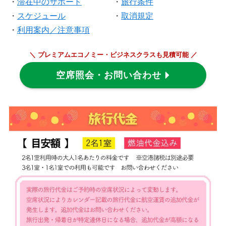
・
滞在中のサポート
・
旅行条件
・
スケジュール
・
取消規定
・
利用案内／注意事項
＼ プレミアムエコノミー・ビジネスクラスも見積可能 ／
空席照会・お問い合わせ