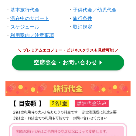
・
基本旅行代金
・
子供代金／幼児代金
・
滞在中のサポート
・
旅行条件
・
スケジュール
・
取消規定
・
利用案内／注意事項
＼ プレミアムエコノミー・ビジネスクラスも見積可能 ／
空席照会・お問い合わせ