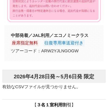
中部発着／JAL利用／エコノミークラス
座席指定無料
往復専用車送迎付き
ツアーコード：ARW2YJLNGOGW
2026年4月28日発～5月6日発 限定
有効なCSVファイルが見つかりません。
【
３名１室利用
割引
】