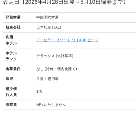
設定日【2026年4月28日出発～5月10日帰着まで】
発着空港
中部国際空港
航空会社
日本航空 (JAL)
利用
アロヒラニ リゾート ワイキキ ビーチ
ホテル
ホテル
デラックス (当社基準)
ランク
食事条件
なし (特典・機内食除く)
送迎
往復：専用車
最少催
1名
行人員
添乗員
同行いたしません