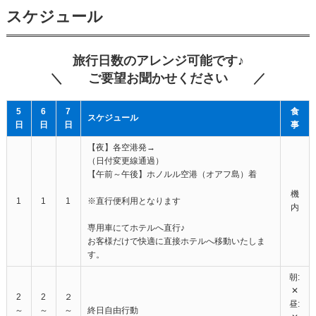
スケジュール
旅行日数のアレンジ可能です♪
＼ ご要望お聞かせください ／
5
6
7
食
スケジュール
日
日
日
事
【夜】各空港発→
（日付変更線通過）
【午前～午後】ホノルル空港（オアフ島）着
機
1
1
1
※直行便利用となります
内
専用車にてホテルへ直行♪
お客様だけで快適に直接ホテルへ移動いたしま
す。
朝:
✕
2
2
２
昼:
～
～
～
終日自由行動