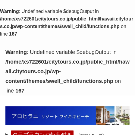
Warning
: Undefined variable $debugOutput in
/home/xs722601/citytours.co.jp/public_html/hawaii.citytour
s.co.jp/wp-content/themes/swell_child/functions.php
on
line
167
Warning
: Undefined variable $debugOutput in
/home/xs722601/citytours.co.jp/public_html/haw
aii.citytours.co.jp/wp-
content/themes/swell_child/functions.php
on
line
167
クラブラウンジ特典付き