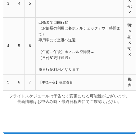
✕
3
４
5
夜:
✕
出発まで自由行動
朝:
（お部屋の利用は各ホテルチェックアウト時間ま
✕
で）
昼:
専用車にて空港へ送迎
✕
4
5
6
夜:
【午前～午後】ホノルル空港発→
✕
（日付変更線通過）
※直行便利用となります
機
5
6
7
【午後～夜】各空港着
内
フライトスケジュールは予告なく変更になる可能性がございます。
最新情報はお申込み時・最終日程表にてご確認ください。