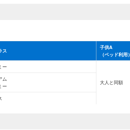
子供A
ラス
（ベッド利用
ミー
アム
大人と同額
ミー
ス