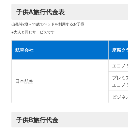
子供A旅行代金表
出発時2歳～11歳でベッドを利用するお子様
※大人と同じサービスです
航空会社
座席ク
エコノ
プレミ
日本航空
エコノ
ビジネ
子供B旅行代金