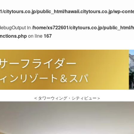
/citytours.co.jp/public_html/hawaii.citytours.co.jp/wp-cont
$debugOutput in
/home/xs722601/citytours.co.jp/public_html/h
unctions.php
on line
167
＜
タワーウィング・シティビュー
＞