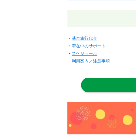
・
基本旅行代金
・
滞在中のサポート
・
スケジュール
・
利用案内／注意事項