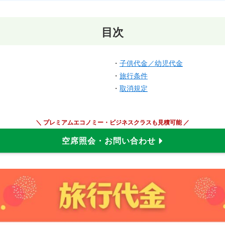
目次
・
子供代金／幼児代金
・
旅行条件
・
取消規定
＼ プレミアムエコノミー・ビジネスクラスも見積可能 ／
空席照会・お問い合わせ