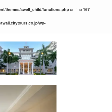
ent/themes/swell_child/functions.php
on line
167
awaii.citytours.co.jp/wp-