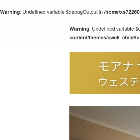
Warning
: Undefined variable $debugOutput in
/home/xs722601
Warning
: Undefined variable 
content/themes/swell_child/f